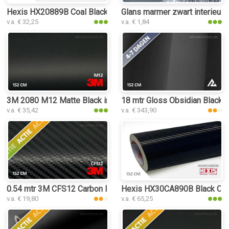
Hexis HX20889B Coal Black Gloss interieurfolie
Glans marmer zwart interieurfo
v.a. € 32,25
v.a. € 1,84
3M 2080 M12 Matte Black interieurfolie
18 mtr Gloss Obsidian Black 31
v.a. € 35,42
v.a. € 343,90
0.54 mtr 3M CFS12 Carbon Fiber Black
Hexis HX30CA890B Black Carbo
v.a. € 19,80
v.a. € 65,25