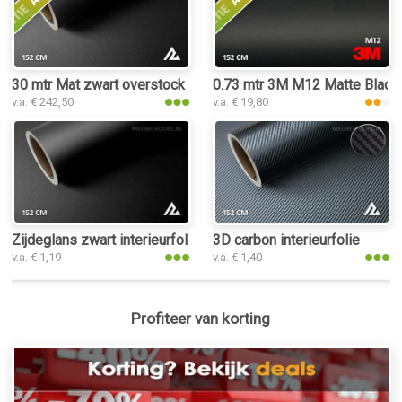
30 mtr Mat zwart overstock
0.73 mtr 3M M12 Matte Black
v.a. € 242,50
v.a. € 19,80
Zijdeglans zwart interieurfolie
3D carbon interieurfolie
v.a. € 1,19
v.a. € 1,40
Profiteer van korting