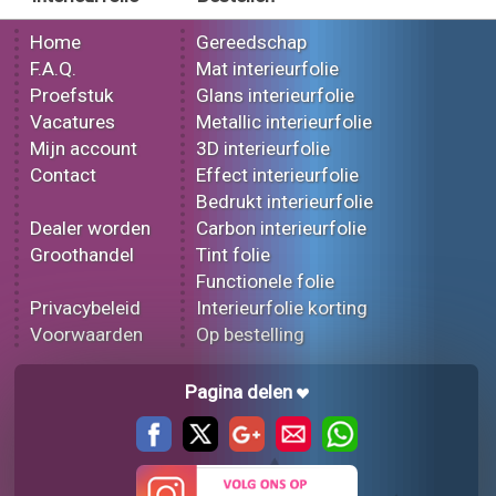
Home
Gereedschap
F.A.Q.
Mat interieurfolie
Proefstuk
Glans interieurfolie
Vacatures
Metallic interieurfolie
Mijn account
3D interieurfolie
Contact
Effect interieurfolie
Bedrukt interieurfolie
Dealer worden
Carbon interieurfolie
Groothandel
Tint folie
Functionele folie
Privacybeleid
Interieurfolie korting
Voorwaarden
Op bestelling
Pagina delen