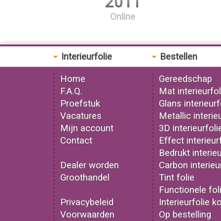
2011
Online
Interieurfolie
Bestellen
Home
Gereedschap
F.A.Q.
Mat interieurfol
Proefstuk
Glans interieurf
Vacatures
Metallic interie
Mijn account
3D interieurfoli
Contact
Effect interieur
Bedrukt interieu
Dealer worden
Carbon interieu
Groothandel
Tint folie
Functionele fol
Privacybeleid
Interieurfolie k
Voorwaarden
Op bestelling