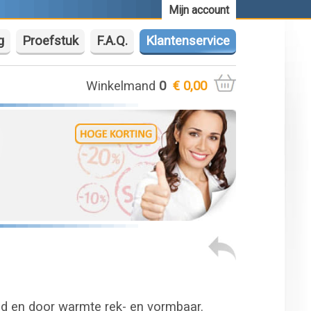
Mijn account
g
Proefstuk
F.A.Q.
Klantenservice
Winkelmand
0
€ 0,00
ed en door warmte rek- en vormbaar.