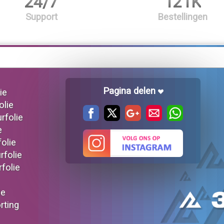
24/7
121K
Support
Bestellingen
Pagina delen
ie
olie
urfolie
e
folie
rfolie
rfolie
ie
orting