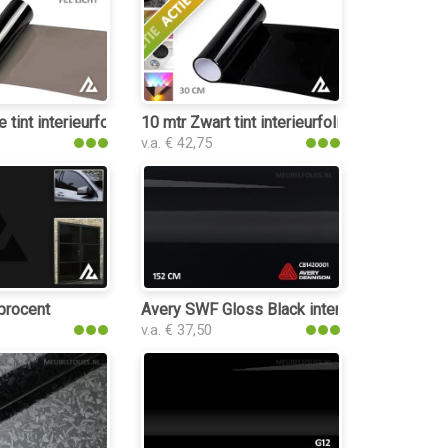
tint interieurfolie
10 mtr Zwart tint interieurfolie
v.a. € 42,75
ie
procent
Avery SWF Gloss Black interieurfolie
v.a. € 37,50