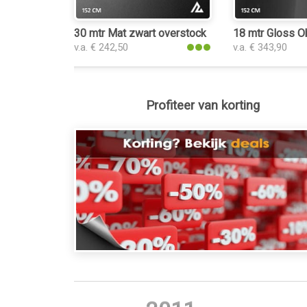
30 mtr Mat zwart overstock
18 mtr Gloss Ob
v.a. € 242,50
v.a. € 343,90
Profiteer van korting