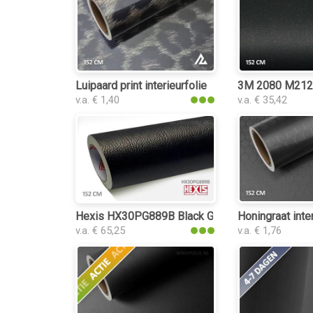
Luipaard print interieurfolie
3M 2080 M212 M
v.a. € 1,40
v.a. € 35,42
Hexis HX30PG889B Black Grain Leather Gloss int
Honingraat inter
v.a. € 65,25
v.a. € 1,76