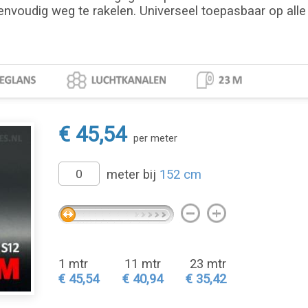
envoudig weg te rakelen. Universeel toepasbaar op alle 
€ 45,54
per meter
meter bij
152 cm
1 mtr
11 mtr
23 mtr
€ 45,54
€ 40,94
€ 35,42