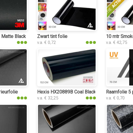
atte Black Metallic interieurfolie
Zwart tint folie
10 mtr Smoke 
v.a. € 0,72
v.a. € 42,75
erieurfolie
ieurfolie
Hexis HX20889B Coal Black Gloss interieurfol
Raamfolie 5 
v.a. € 32,25
v.a. € 0,70