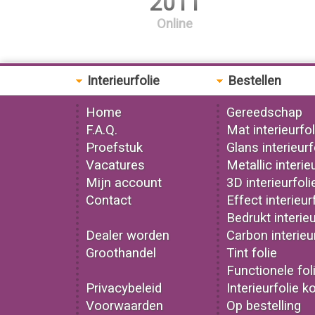
2011
Online
Interieurfolie
Bestellen
Home
Gereedschap
F.A.Q.
Mat interieurfol
Proefstuk
Glans interieurf
Vacatures
Metallic interie
Mijn account
3D interieurfoli
Contact
Effect interieur
Bedrukt interieu
Dealer worden
Carbon interieu
Groothandel
Tint folie
Functionele fol
Privacybeleid
Interieurfolie k
Voorwaarden
Op bestelling