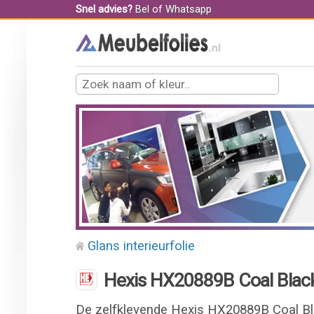
Snel advies?
Bel
of
Whatsapp
Glans interieurfolie
Hexis HX20889B Coal Black 
De zelfklevende Hexis HX20889B Coal Blac