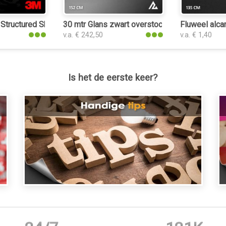
tructured Shadow Black interieurfolie
30 mtr Glans zwart overstock
Fluweel alcan
v.a. € 242,50
v.a. € 1,40
Is het de eerste keer?