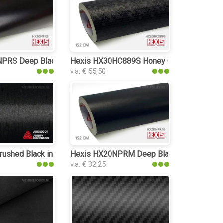
lie
RS Deep Black Satin interieurfolie
Hexis HX30HC889S Honey Comb Black inter
v.a. € 55,50
ushed Black interieurfolie
Hexis HX20NPRM Deep Black Matt interieur
v.a. € 32,25