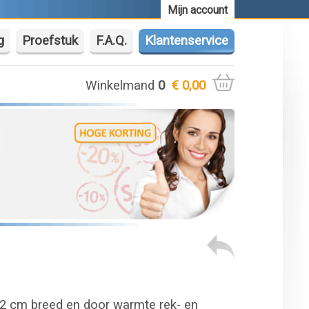
Mijn account
g
Proefstuk
F.A.Q.
Klantenservice
Winkelmand
0
€ 0,00
52 cm breed en door warmte rek- en