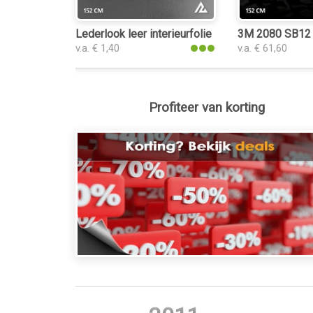
Lederlook leer interieurfolie
3M 2080 SB12 S
v.a. € 1,40
v.a. € 61,60
Profiteer van korting