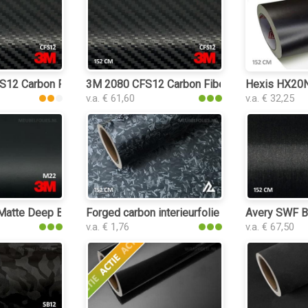
S12 Carbon Fiber Black
3M 2080 CFS12 Carbon Fiber Black interieurfo
Hexis HX20NP
v.a. € 61,60
v.a. € 32,25
tte Deep Black interieurfolie
Forged carbon interieurfolie
Avery SWF Br
v.a. € 1,76
v.a. € 67,50