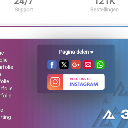
24/7
121K
Support
Bestellingen
Pagina delen
ie
olie
urfolie
e
folie
rfolie
rfolie
ie
orting