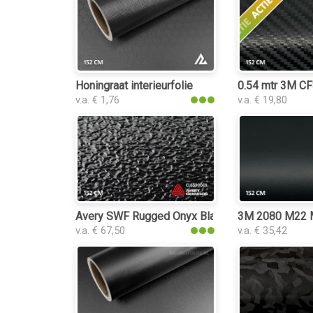
Honingraat interieurfolie
0.54 mtr 3M CF
v.a. € 1,76
v.a. € 19,80
Avery SWF Rugged Onyx Black interieurfolie
3M 2080 M22 Ma
v.a. € 67,50
v.a. € 35,42