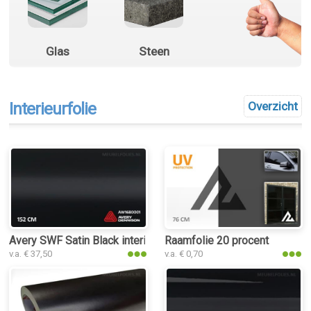
Glas
Steen
Interieurfolie
Overzicht
Avery SWF Satin Black interieurfolie
Raamfolie 20 procent
v.a. € 37,50
v.a. € 0,70