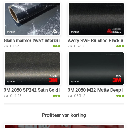
Glans marmer zwart interieurfolie
Avery SWF Brushed Black inter
v.a. € 1,84
v.a. € 67,50
3M 2080 SP242 Satin Gold Dust Black interieurfolie
3M 2080 M22 Matte Deep Black
v.a. € 41,58
v.a. € 35,42
Profiteer van korting