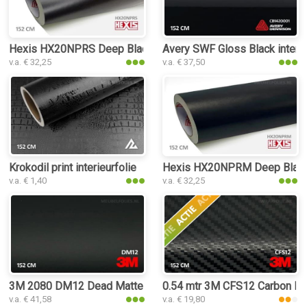
Hexis HX20NPRS Deep Black Satin interieurfolie
Avery SWF Gloss Black interie
v.a. € 32,25
v.a. € 37,50
Krokodil print interieurfolie
Hexis HX20NPRM Deep Black M
v.a. € 1,40
v.a. € 32,25
3M 2080 DM12 Dead Matte Black interieurfolie
0.54 mtr 3M CFS12 Carbon Fib
v.a. € 41,58
v.a. € 19,80