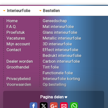
Interieurfolie
Bestellen
Home
Gereedschap
F.A.Q.
Mat interieurfolie
Proefstuk
Glans interieurfolie
Vacatures
Metallic interieurfolie
Mijn account
3D interieurfolie
Contact
Effect interieurfolie
Bedrukt interieurfolie
Dealer worden
Carbon interieurfolie
Groothandel
Tint folie
Functionele folie
Privacybeleid
Interieurfolie korting
Voorwaarden
Op bestelling
Pagina delen