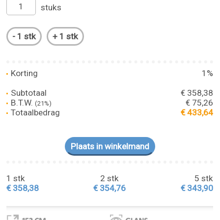
stuks
Korting
1%
Subtotaal
€ 358,38
B.T.W.
€ 75,26
(21%)
Totaalbedrag
€ 433,64
1 stk
2 stk
5 stk
€ 358,38
€ 354,76
€ 343,90