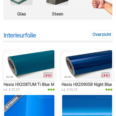
Glas
Steen
Interieurfolie
Overzicht
Hexis HX20BTUM Ti Blue Matt interieurfolie
Hexis HX20905B Night Blue Met
v.a. € 32,25
v.a. € 32,25