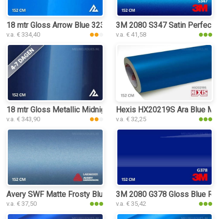
18 mtr Gloss Arrow Blue 3239 interieurfolie
3M 2080 S347 Satin Perfect Bl
v.a. € 334,40
v.a. € 41,58
18 mtr Gloss Metallic Midnight Blue 3206 interieurfolie
Hexis HX20219S Ara Blue Metal
v.a. € 343,90
v.a. € 32,25
Avery SWF Matte Frosty Blue Metallic interieurfolie
3M 2080 G378 Gloss Blue Rasp
v.a. € 37,50
v.a. € 35,42