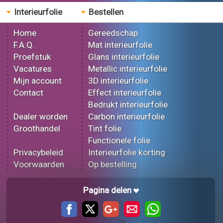
Interieurfolie
Bestellen
Home
Gereedschap
F.A.Q.
Mat interieurfolie
Proefstuk
Glans interieurfolie
Vacatures
Metallic interieurfolie
Mijn account
3D interieurfolie
Contact
Effect interieurfolie
Bedrukt interieurfolie
Dealer worden
Carbon interieurfolie
Groothandel
Tint folie
Functionele folie
Privacybeleid
Interieurfolie korting
Voorwaarden
Op bestelling
Pagina delen