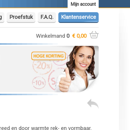
Mijn account
g
Proefstuk
F.A.Q.
Klantenservice
Winkelmand
0
€ 0,00
breed en door warmte rek- en vormbaar.