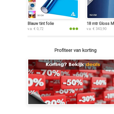
Blauw tint folie
18 mtr Gloss Me
v.a. € 0,72
v.a. € 343,90
Profiteer van korting