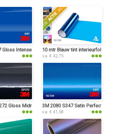
nterieurfolie
Gloss Intense Blue interieurfolie
10 mtr Blauw tint interieurfolie
v.a. € 42,75
rfolie
2 Gloss Midnight Blue interieurfolie
3M 2080 S347 Satin Perfect Blue interieurfo
v.a. € 41,58