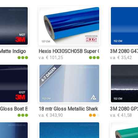
tte Indigo interieurfolie
Hexis HX30SCH05B Super Chrome Blue Gloss i
3M 2080 G47 
v.a. € 101,25
v.a. € 35,42
loss Boat Blue interieurfolie
18 mtr Gloss Metallic Shark Blue 3150 interieu
3M 2080 GP27
v.a. € 343,90
v.a. € 41,58