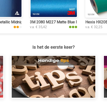
tallic Midnight Blue 3206 interieurfolie
3M 2080 M227 Matte Blue Metallic interieurfo
Hexis HX20BT
v.a. € 35,42
v.a. € 32,25
Is het de eerste keer?