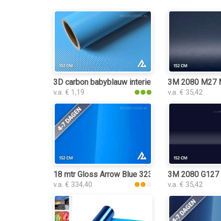
3D carbon babyblauw interieurfolie
3M 2080 M27 Ma
v.a. € 1,19
v.a. € 35,42
18 mtr Gloss Arrow Blue 3239 interieurfolie
3M 2080 G127 G
v.a. € 334,40
v.a. € 35,42