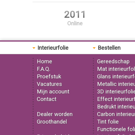
2011
Online
Interieurfolie
Bestellen
Home
Gereedschap
F.A.Q.
Mat interieurfol
Proefstuk
Glans interieurf
Vacatures
Metallic interie
Mijn account
3D interieurfoli
Contact
Effect interieur
Bedrukt interieu
Dealer worden
Carbon interieu
Groothandel
Tint folie
Functionele fol