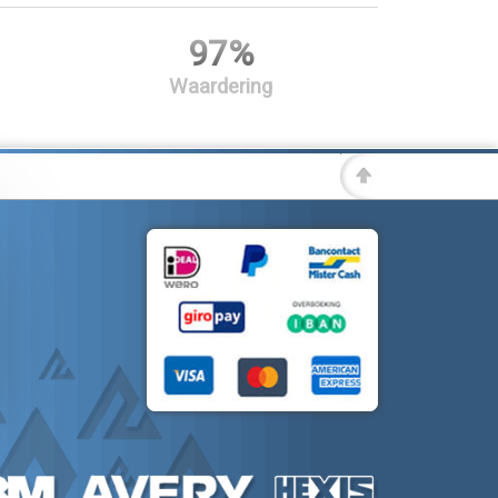
97%
Waardering