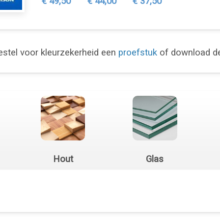
€ 49,50
€ 44,00
€ 37,50
stel voor kleurzekerheid een
proefstuk
of download 
Hout
Glas