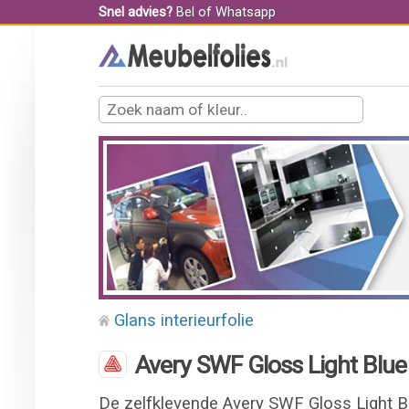
Snel advies?
Bel
of
Whatsapp
Glans interieurfolie
Avery SWF Gloss Light Blue i
De zelfklevende Avery SWF Gloss Light Bl