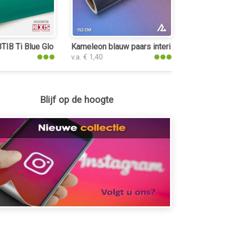
lie
IB Ti Blue Gloss interieurfolie
Kameleon blauw paars interieurfolie
v.a. € 1,40
Blijf op de hoogte