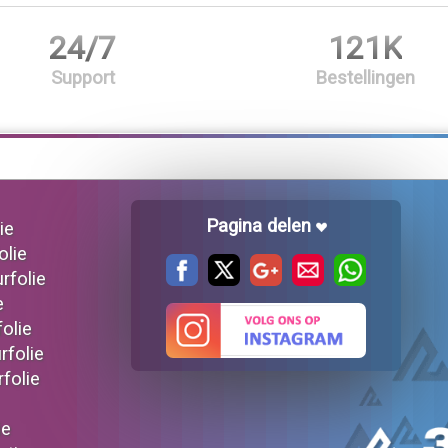
24/7
121K
Support
Bestellingen
Pagina delen
ie
olie
urfolie
e
folie
rfolie
rfolie
ie