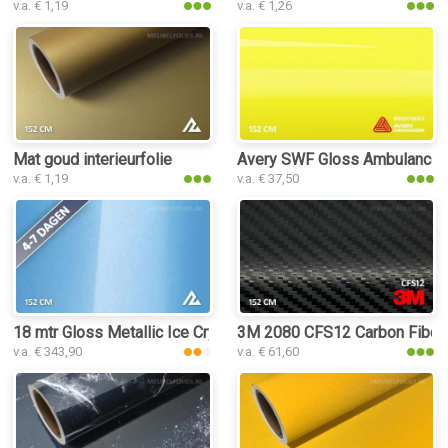
v.a. € 1,19
v.a. € 1,26
Mat goud interieurfolie
Avery SWF Gloss Ambulance Ye
v.a. € 1,19
v.a. € 37,50
18 mtr Gloss Metallic Ice Crystal Blue 3169 interieurfolie
3M 2080 CFS12 Carbon Fiber Bl
v.a. € 343,90
v.a. € 61,60