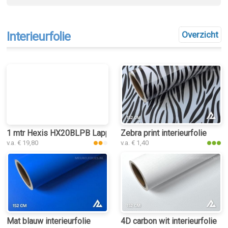
Interieurfolie
Overzicht
1 mtr Hexis HX20BLPB Lapp Sparkle White Gloss
Zebra print interieurfolie
v.a. € 19,80
v.a. € 1,40
Mat blauw interieurfolie
4D carbon wit interieurfolie