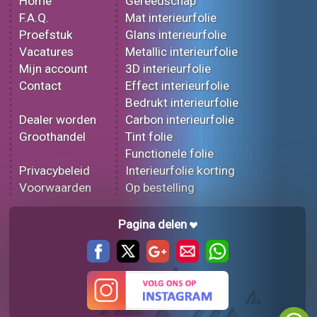
Home
Gereedschap
F.A.Q.
Mat interieurfolie
Proefstuk
Glans interieurfolie
Vacatures
Metallic interieurfolie
Mijn account
3D interieurfolie
Contact
Effect interieurfolie
Bedrukt interieurfolie
Dealer worden
Carbon interieurfolie
Groothandel
Tint folie
Functionele folie
Privacybeleid
Interieurfolie korting
Voorwaarden
Op bestelling
Pagina delen