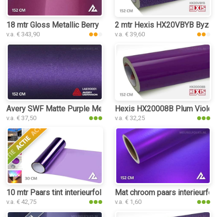
18 mtr Gloss Metallic Berry Purple 3193 interieurfolie
2 mtr Hexis HX20VBYB Byzami
v.a. € 343,90
v.a. € 39,60
Avery SWF Matte Purple Metallic interieurfolie
Hexis HX20008B Plum Violet G
v.a. € 37,50
v.a. € 32,25
10 mtr Paars tint interieurfolie
Mat chroom paars interieurfol
v.a. € 42,75
v.a. € 1,60