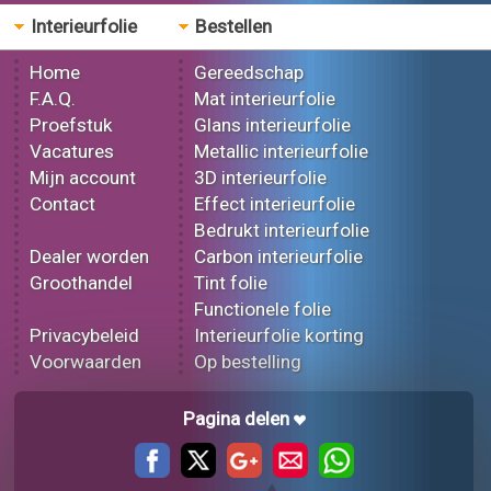
Interieurfolie
Bestellen
Home
Gereedschap
F.A.Q.
Mat interieurfolie
Proefstuk
Glans interieurfolie
Vacatures
Metallic interieurfolie
Mijn account
3D interieurfolie
Contact
Effect interieurfolie
Bedrukt interieurfolie
Dealer worden
Carbon interieurfolie
Groothandel
Tint folie
Functionele folie
Privacybeleid
Interieurfolie korting
Voorwaarden
Op bestelling
Pagina delen