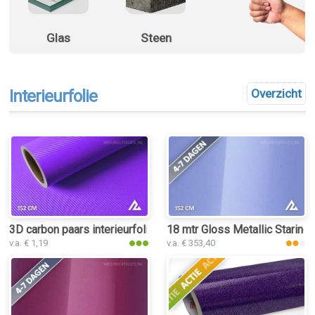
Glas
Steen
Interieurfolie
Overzicht
3D carbon paars interieurfolie
18 mtr Gloss Metallic Staring 
v.a. € 1,19
v.a. € 353,40