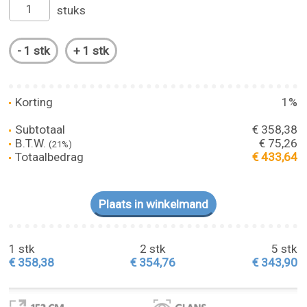
stuks
Korting
1%
Subtotaal
€ 358,38
B.T.W.
€ 75,26
(21%)
Totaalbedrag
€ 433,64
1 stk
2 stk
5 stk
€ 358,38
€ 354,76
€ 343,90