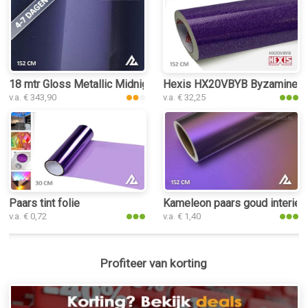
18 mtr Gloss Metallic Midnight Purple 3204 interieurfolie
Hexis HX20VBYB Byzamine Viol
v.a. € 343,90
v.a. € 32,25
Paars tint folie
Kameleon paars goud interieur
v.a. € 0,72
v.a. € 1,40
Profiteer van korting