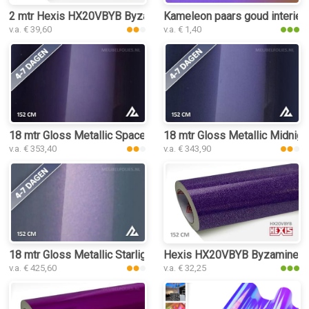
2 mtr Hexis HX20VBYB Byzamine Violet Gloss
Kameleon paars goud interieur
v.a. € 39,60
v.a. € 1,40
18 mtr Gloss Metallic Space Purple 3070 interieurfolie
18 mtr Gloss Metallic Midnight
v.a. € 353,40
v.a. € 343,90
18 mtr Gloss Metallic Starlight Grey Phantom 3016 interieurfol
Hexis HX20VBYB Byzamine Viol
v.a. € 425,60
v.a. € 32,25