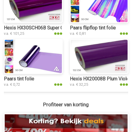
Hexis HX30SCH06B Super Chrome Purple Gloss interieurfolie
Paars flipflop tint folie
v.a. € 101,25
v.a. € 0,81
Paars tint folie
Hexis HX20008B Plum Violet G
v.a. € 0,72
v.a. € 32,25
Profiteer van korting