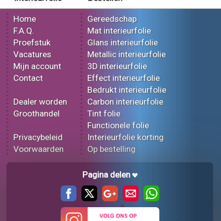
Home
Gereedschap
F.A.Q.
Mat interieurfolie
Proefstuk
Glans interieurfolie
Vacatures
Metallic interieurfolie
Mijn account
3D interieurfolie
Contact
Effect interieurfolie
Bedrukt interieurfolie
Dealer worden
Carbon interieurfolie
Groothandel
Tint folie
Functionele folie
Privacybeleid
Interieurfolie korting
Voorwaarden
Op bestelling
Pagina delen