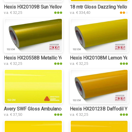
Hexis HX20109B Sun Yellow Gloss interieurfolie
18 mtr Gloss Dazzling Yellow 
v.a. € 32,25
v.a. € 334,40
Hexis HX20558B Metallic Yellow Gloss interieurfolie
Hexis HX20108M Lemon Yellow
v.a. € 32,25
v.a. € 32,25
Avery SWF Gloss Ambulance Yellow interieurfolie
Hexis HX20123B Daffodil Yello
v.a. € 37,50
v.a. € 32,25