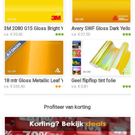
3M 2080 G15 Gloss Bright Yellow interieurfolie
Avery SWF Gloss Dark Yellow i
v.a. € 35,42
v.a. € 37,50
18 mtr Gloss Metallic Leaf Yellow 3058 interieurfolie
Geel flipflop tint folie
v.a. € 353,40
v.a. € 0,81
Profiteer van korting