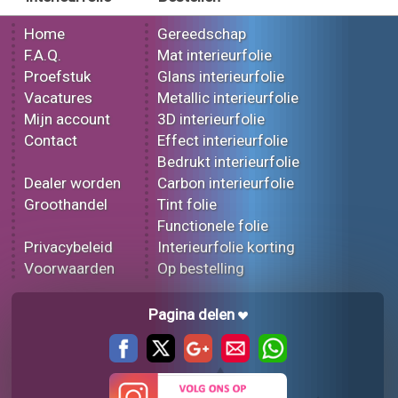
Home
Gereedschap
F.A.Q.
Mat interieurfolie
Proefstuk
Glans interieurfolie
Vacatures
Metallic interieurfolie
Mijn account
3D interieurfolie
Contact
Effect interieurfolie
Bedrukt interieurfolie
Dealer worden
Carbon interieurfolie
Groothandel
Tint folie
Functionele folie
Privacybeleid
Interieurfolie korting
Voorwaarden
Op bestelling
Pagina delen