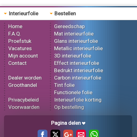
Interieurfolie
Bestellen
Home
Gereedschap
F.A.Q.
Mat interieurfolie
Proefstuk
Glans interieurfolie
Vacatures
Metallic interieurfolie
Mijn account
3D interieurfolie
Contact
Effect interieurfolie
Bedrukt interieurfolie
Dealer worden
Carbon interieurfolie
Groothandel
Tint folie
Functionele folie
Privacybeleid
Interieurfolie korting
Voorwaarden
Op bestelling
Pagina delen