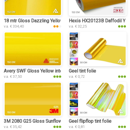
18 mtr Gloss Dazzling Yellow 3258 interieurfolie
Hexis HX20123B Daffodil Yello
v.a. € 334,40
v.a. € 32,25
Avery SWF Gloss Yellow interieurfolie
Geel tint folie
v.a. € 37,50
v.a. € 0,72
3M 2080 G25 Gloss Sunflower interieurfolie
Geel flipflop tint folie
v.a. € 35,42
v.a. € 0,81