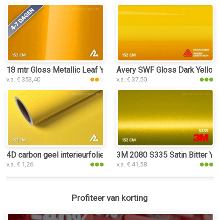
18 mtr Gloss Metallic Leaf Yellow 3058 interieurfolie
Avery SWF Gloss Dark Yellow i
v.a. € 353,40
v.a. € 37,50
4D carbon geel interieurfolie
3M 2080 S335 Satin Bitter Yell
v.a. € 1,26
v.a. € 41,58
Profiteer van korting