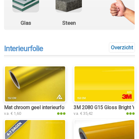
Glas
Steen
Interieurfolie
Overzicht
Mat chroom geel interieurfolie
3M 2080 G15 Gloss Bright Yell
v.a. € 1,60
v.a. € 35,42