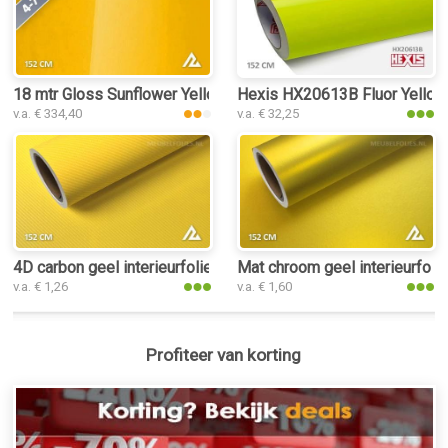
18 mtr Gloss Sunflower Yellow 3134 interieurfolie
Hexis HX20613B Fluor Yellow G
v.a. € 334,40
v.a. € 32,25
4D carbon geel interieurfolie
Mat chroom geel interieurfolie
v.a. € 1,26
v.a. € 1,60
Profiteer van korting