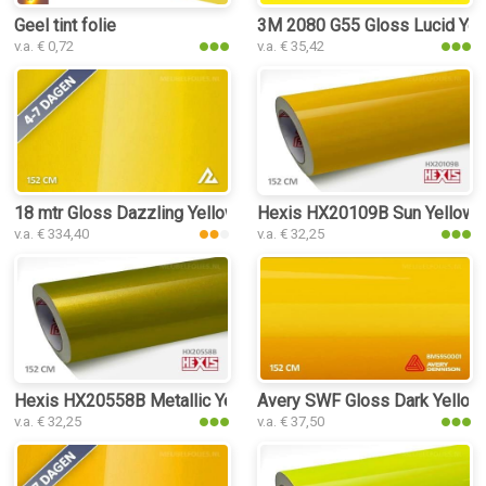
Geel tint folie
3M 2080 G55 Gloss Lucid Yello
v.a. € 0,72
v.a. € 35,42
18 mtr Gloss Dazzling Yellow 3258 interieurfolie
Hexis HX20109B Sun Yellow Gl
v.a. € 334,40
v.a. € 32,25
Hexis HX20558B Metallic Yellow Gloss interieurfolie
Avery SWF Gloss Dark Yellow i
v.a. € 32,25
v.a. € 37,50