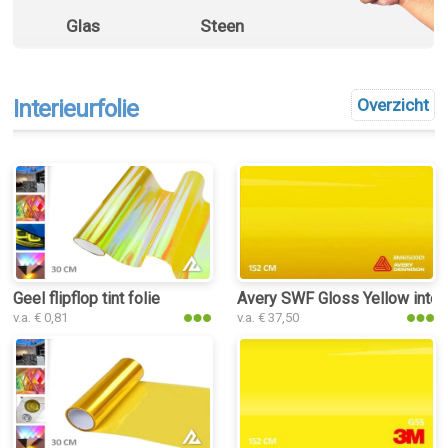
Glas
Steen
Interieurfolie
Overzicht
Geel flipflop tint folie
Avery SWF Gloss Yellow interi
v.a. € 0,81
v.a. € 37,50