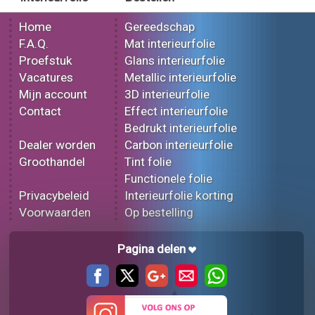
Home
Gereedschap
F.A.Q.
Mat interieurfolie
Proefstuk
Glans interieurfolie
Vacatures
Metallic interieurfolie
Mijn account
3D interieurfolie
Contact
Effect interieurfolie
Bedrukt interieurfolie
Dealer worden
Carbon interieurfolie
Groothandel
Tint folie
Functionele folie
Privacybeleid
Interieurfolie korting
Voorwaarden
Op bestelling
Pagina delen