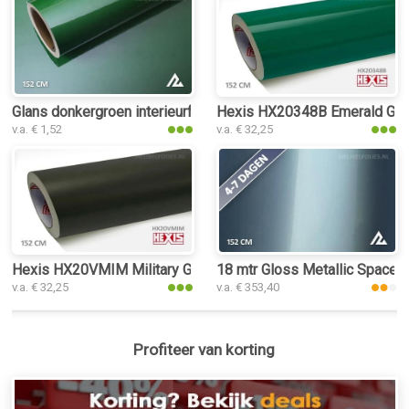
Glans donkergroen interieurfolie
Hexis HX20348B Emerald Green
v.a. € 1,52
v.a. € 32,25
Hexis HX20VMIM Military Green Matt interieurfolie
18 mtr Gloss Metallic Space G
v.a. € 32,25
v.a. € 353,40
Profiteer van korting