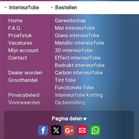
Interieurfolie
Bestellen
Home
Gereedschap
F.A.Q.
Mat interieurfolie
Proefstuk
Glans interieurfolie
Vacatures
Metallic interieurfolie
Mijn account
3D interieurfolie
Contact
Effect interieurfolie
Bedrukt interieurfolie
Dealer worden
Carbon interieurfolie
Groothandel
Tint folie
Functionele folie
Privacybeleid
Interieurfolie korting
Voorwaarden
Op bestelling
Pagina delen