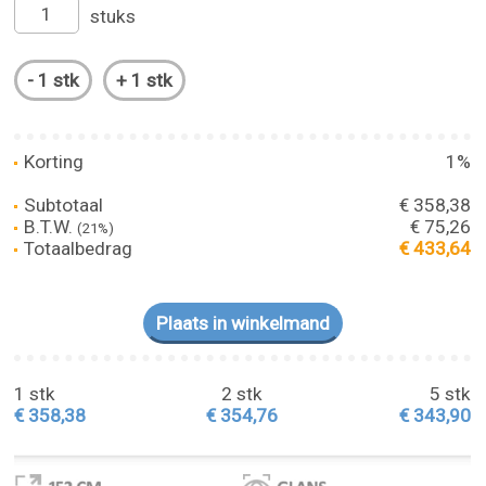
stuks
Korting
1%
Subtotaal
€ 358,38
B.T.W.
€ 75,26
(21%)
Totaalbedrag
€ 433,64
1 stk
2 stk
5 stk
€ 358,38
€ 354,76
€ 343,90