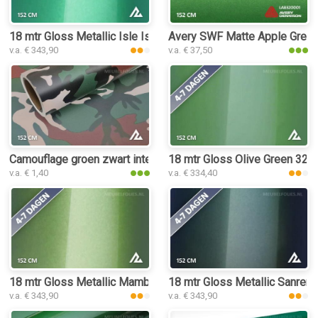
18 mtr Gloss Metallic Isle Island Green 3185 interieurfolie
Avery SWF Matte Apple Green M
v.a. € 343,90
v.a. € 37,50
Camouflage groen zwart interieurfolie
18 mtr Gloss Olive Green 3217 
v.a. € 1,40
v.a. € 334,40
18 mtr Gloss Metallic Mamba Green 3163 interieurfolie
18 mtr Gloss Metallic Sanremo
v.a. € 343,90
v.a. € 343,90