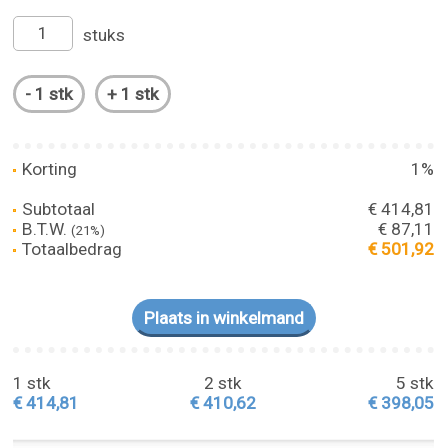
stuks
Korting
1%
Subtotaal
€ 414,81
B.T.W.
€ 87,11
(21%)
Totaalbedrag
€ 501,92
1 stk
2 stk
5 stk
€ 414,81
€ 410,62
€ 398,05