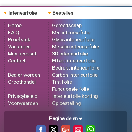
Interieurfolie
Bestellen
Home
Gereedschap
F.A.Q.
Mat interieurfolie
Proefstuk
Glans interieurfolie
Vacatures
Metallic interieurfolie
Mijn account
3D interieurfolie
Contact
Effect interieurfolie
Bedrukt interieurfolie
Dealer worden
Carbon interieurfolie
Groothandel
Tint folie
Functionele folie
Privacybeleid
Interieurfolie korting
Voorwaarden
Op bestelling
Pagina delen