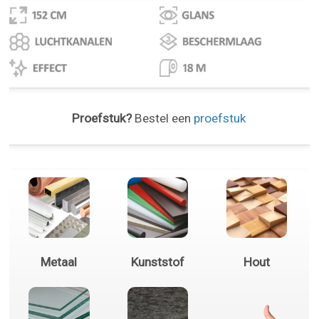
Proefstuk?
Bestel een
proefstuk
Metaal
Kunststof
Hout