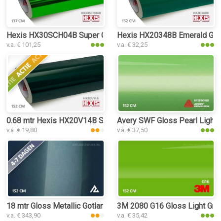
Hexis HX30SCH04B Super Chrome Green Gloss interieurfolie
Hexis HX20348B Emerald Green
v.a. € 101,25
v.a. € 32,25
0.68 mtr Hexis HX20V14B Sherwood Green Gloss
Avery SWF Gloss Pearl Light G
v.a. € 19,80
v.a. € 37,50
18 mtr Gloss Metallic Gotland Green 3196 interieurfolie
3M 2080 G16 Gloss Light Green
v.a. € 343,90
v.a. € 35,42