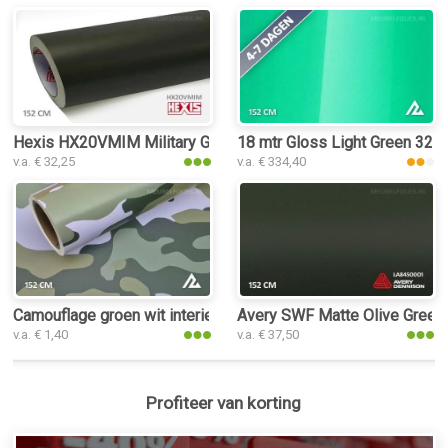
Hexis HX20VMIM Military Green Matt interieurfolie
18 mtr Gloss Light Green 3227 
v.a. € 32,25
v.a. € 334,40
Camouflage groen wit interieurfolie
Avery SWF Matte Olive Green i
v.a. € 1,40
v.a. € 37,50
Profiteer van korting