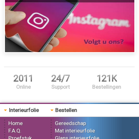
2011
24/7
121K
Online
Support
Bestellingen
Interieurfolie
Bestellen
Home
Gereedschap
F.A.Q.
Mat interieurfolie
Proefstuk
Glans interieurfolie