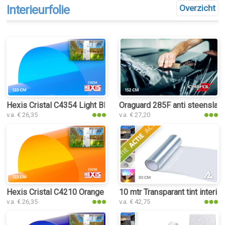
Interieurfolie
Overzicht
Hexis Cristal C4354 Light Blue folie
Oraguard 285F anti steenslag 
v.a. € 26,35
v.a. € 27,20
Hexis Cristal C4210 Orange folie
10 mtr Transparant tint interieu
v.a. € 26,35
v.a. € 42,75