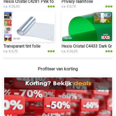
Hexis Cristal C4281 Pink folie
Privacy raamfolie
v.a. € 26,35
v.a. € 0,75
Transparant tint folie
Hexis Cristal C4433 Dark Gree
v.a. € 0,72
v.a. € 26,35
Profiteer van korting