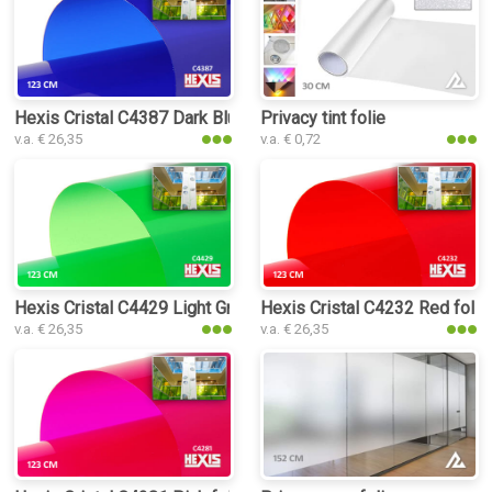
Hexis Cristal C4387 Dark Blue folie
Privacy tint folie
v.a. € 26,35
v.a. € 0,72
Hexis Cristal C4429 Light Green folie
Hexis Cristal C4232 Red folie
v.a. € 26,35
v.a. € 26,35