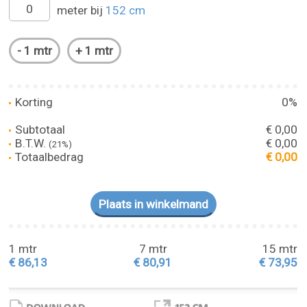
meter bij
152 cm
Korting
0%
Subtotaal
€ 0,00
B.T.W.
€ 0,00
(21%)
Totaalbedrag
€ 0,00
1 mtr
7 mtr
15 mtr
€ 86,13
€ 80,91
€ 73,95