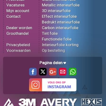
Vacatures
Metallic interieurfolie
Mijn account
3D interieurfolie
Contact
Effect interieurfolie
Bedrukt interieurfolie
Dealer worden
Carbon interieurfolie
Groothandel
Tint folie
Functionele folie
Privacybeleid
Interieurfolie korting
Voorwaarden
Op bestelling
Pagina delen