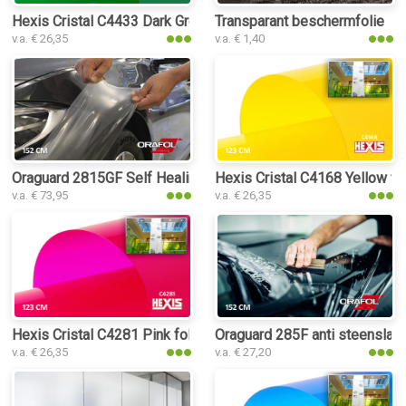
Hexis Cristal C4433 Dark Green folie
Transparant beschermfolie
v.a. € 26,35
v.a. € 1,40
Oraguard 2815GF Self Healing PPF folie
Hexis Cristal C4168 Yellow fo
v.a. € 73,95
v.a. € 26,35
Hexis Cristal C4281 Pink folie
Oraguard 285F anti steenslag 
v.a. € 26,35
v.a. € 27,20