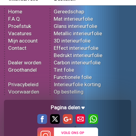
Home
Gereedschap
F.A.Q.
Mat interieurfolie
Proefstuk
Glans interieurfolie
Vacatures
Metallic interieurfolie
Mijn account
3D interieurfolie
Contact
Effect interieurfolie
Bedrukt interieurfolie
Dealer worden
Carbon interieurfolie
Groothandel
Tint folie
Functionele folie
Privacybeleid
Interieurfolie korting
Voorwaarden
Op bestelling
Pagina delen