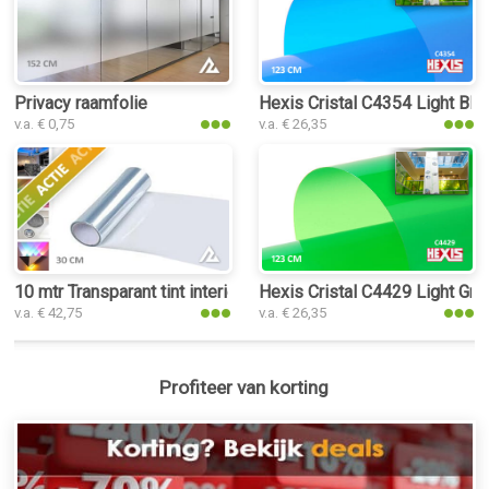
Privacy raamfolie
Hexis Cristal C4354 Light Blue
v.a. € 0,75
v.a. € 26,35
10 mtr Transparant tint interieurfolie
Hexis Cristal C4429 Light Gree
v.a. € 42,75
v.a. € 26,35
Profiteer van korting