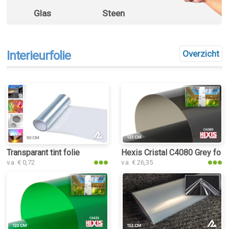
Glas
Steen
Interieurfolie
Overzicht
Transparant tint folie
Hexis Cristal C4080 Grey foli
v.a. € 0,72
v.a. € 26,35