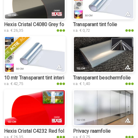
Hexis Cristal C4080 Grey folie
Transparant tint folie
v.a. € 26,35
v.a. € 0,72
10 mtr Transparant tint interieurfolie
Transparant beschermfolie
v.a. € 42,75
v.a. € 1,40
Hexis Cristal C4232 Red folie
Privacy raamfolie
v.a. € 26,35
v.a. € 0,75