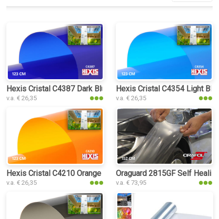
Hexis Cristal C4387 Dark Blue folie
Hexis Cristal C4354 Light Blue
v.a. € 26,35
v.a. € 26,35
Hexis Cristal C4210 Orange folie
Oraguard 2815GF Self Healing
v.a. € 26,35
v.a. € 73,95