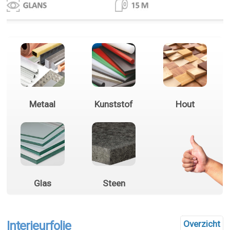
Metaal
Kunststof
Hout
Glas
Steen
Interieurfolie
Overzicht