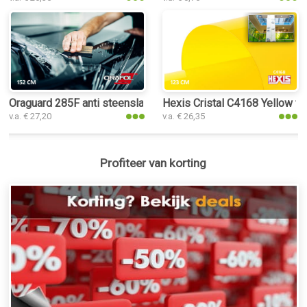
Oraguard 285F anti steenslag PPF folie
Hexis Cristal C4168 Yellow fo
v.a. € 27,20
v.a. € 26,35
Profiteer van korting