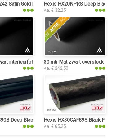
2 Satin Gold Dust Black interieurfolie
Hexis HX20NPRS Deep Black Satin interieur
v.a. € 32,25
art interieurfolie
30 mtr Mat zwart overstock
v.a. € 242,50
0B Deep Black Gloss interieurfolie
Hexis HX30CAF89S Black Forged Carbon int
v.a. € 65,25