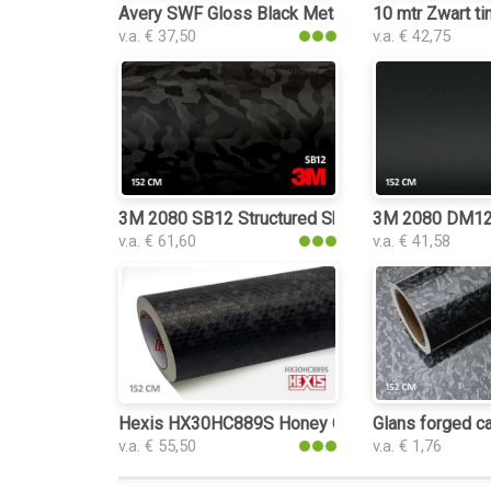
Avery SWF Gloss Black Metallic interieurfolie
10 mtr Zwart tin
v.a. € 37,50
v.a. € 42,75
3M 2080 SB12 Structured Shadow Black interieur
3M 2080 DM12 D
v.a. € 61,60
v.a. € 41,58
Hexis HX30HC889S Honey Comb Black interieur
Glans forged ca
v.a. € 55,50
v.a. € 1,76