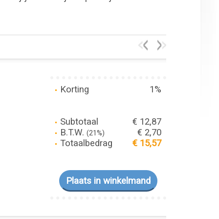
Korting
1%
Subtotaal
€ 12,87
B.T.W.
€ 2,70
(21%)
Totaalbedrag
€ 15,57