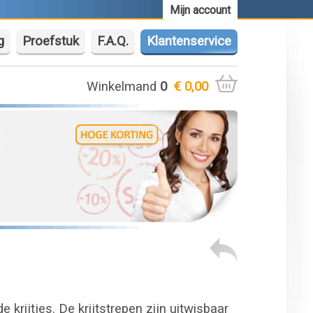
Mijn account
g
Proefstuk
F.A.Q.
Klantenservice
Winkelmand
0
€ 0,00
krijtjes. De krijtstrepen zijn uitwisbaar