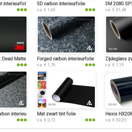
t interieurfolie
5D carbon interieurfolie
3M 2080 SP24
v.a. € 1,60
v.a. € 41,58
folie
ead Matte Black interieurfolie
Forged carbon interieurfolie
Zijdeglans zw
v.a. € 1,76
v.a. € 1,19
folie
rbon interieurfolie
Mat zwart tint folie
Hexis HX2089
v.a. € 0,72
v.a. € 32,25