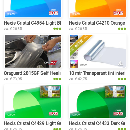
Hexis Cristal C4354 Light Blue folie
Hexis Cristal C4210 Orange fo
v.a. € 26,35
v.a. € 26,35
Oraguard 2815GF Self Healing PPF folie
10 mtr Transparant tint interieu
v.a. € 73,95
v.a. € 42,75
Hexis Cristal C4429 Light Green folie
Hexis Cristal C4433 Dark Gree
v.a. € 26,35
v.a. € 26,35