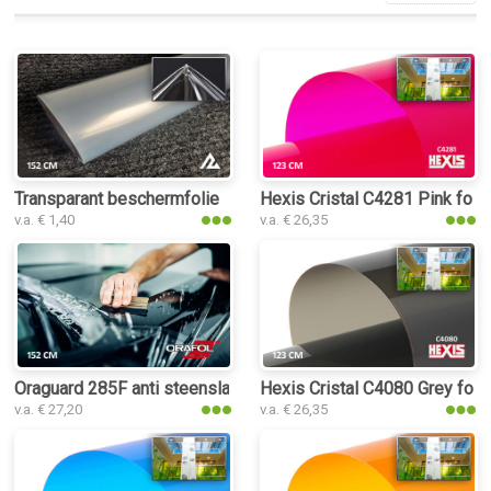
Transparant beschermfolie
Hexis Cristal C4281 Pink folie
v.a. € 1,40
v.a. € 26,35
Oraguard 285F anti steenslag PPF folie
Hexis Cristal C4080 Grey foli
v.a. € 27,20
v.a. € 26,35