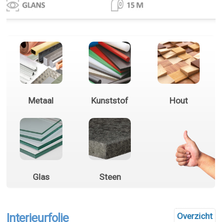
Metaal
Kunststof
Hout
Glas
Steen
Interieurfolie
Overzicht