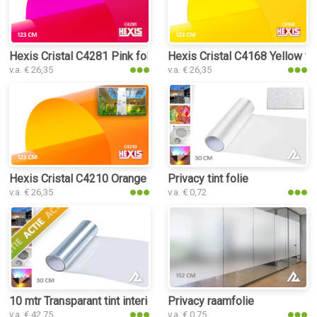
Hexis Cristal C4281 Pink folie
Hexis Cristal C4168 Yellow fo
v.a. € 26,35
v.a. € 26,35
Hexis Cristal C4210 Orange folie
Privacy tint folie
v.a. € 26,35
v.a. € 0,72
10 mtr Transparant tint interieurfolie
Privacy raamfolie
v.a. € 42,75
v.a. € 0,75