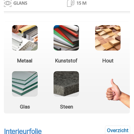
Metaal
Kunststof
Hout
Glas
Steen
Interieurfolie
Overzicht