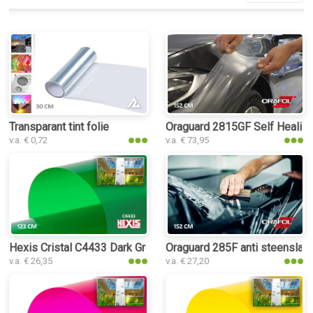
Transparant tint folie
Oraguard 2815GF Self Healing
v.a. € 0,72
v.a. € 73,95
Hexis Cristal C4433 Dark Green folie
Oraguard 285F anti steenslag 
v.a. € 26,35
v.a. € 27,20