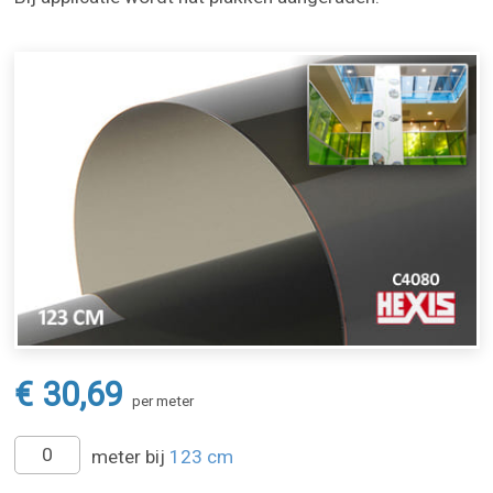
€ 30,69
per meter
meter bij
123 cm