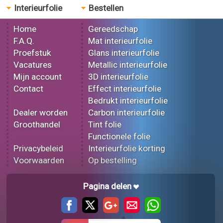
Interieurfolie
Bestellen
Home
Gereedschap
F.A.Q.
Mat interieurfolie
Proefstuk
Glans interieurfolie
Vacatures
Metallic interieurfolie
Mijn account
3D interieurfolie
Contact
Effect interieurfolie
Bedrukt interieurfolie
Dealer worden
Carbon interieurfolie
Groothandel
Tint folie
Functionele folie
Privacybeleid
Interieurfolie korting
Voorwaarden
Op bestelling
Pagina delen