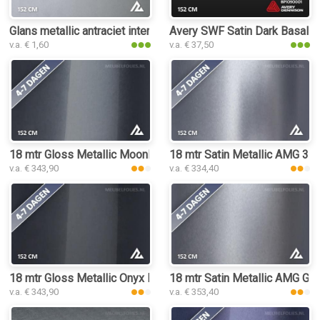
Glans metallic antraciet interieurfolie
Avery SWF Satin Dark Basalt in
v.a. € 1,60
v.a. € 37,50
18 mtr Gloss Metallic Moonlight Grey 3179 interieurfolie
18 mtr Satin Metallic AMG 3111
v.a. € 343,90
v.a. € 334,40
18 mtr Gloss Metallic Onyx Dark Grey 3164 interieurfolie
18 mtr Satin Metallic AMG Grey
v.a. € 343,90
v.a. € 353,40