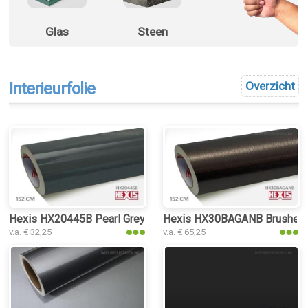
Glas
Steen
Interieurfolie
Overzicht
Hexis HX20445B Pearl Grey Gloss interieurfolie
Hexis HX30BAGANB Brushed Alu
v.a. € 32,25
v.a. € 65,25