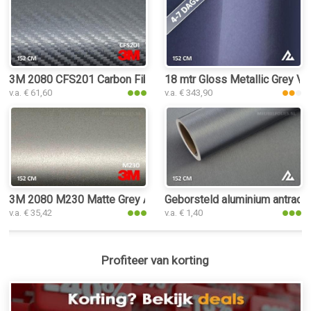
3M 2080 CFS201 Carbon Fiber Anthracite interieurfolie
18 mtr Gloss Metallic Grey Vio
v.a. € 61,60
v.a. € 343,90
3M 2080 M230 Matte Grey Aluminium interieurfolie
Geborsteld aluminium antraciet
v.a. € 35,42
v.a. € 1,40
Profiteer van korting