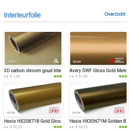
Interieurfolie
Overzicht
3D carbon chroom goud interieurfolie
Avery SWF Gloss Gold Metallic
v.a. € 1,26
v.a. € 37,50
Hexis HX20871B Gold Gloss interieurfolie
Hexis HX30N71M Golden Black 
v.a. € 32,25
v.a. € 65,25