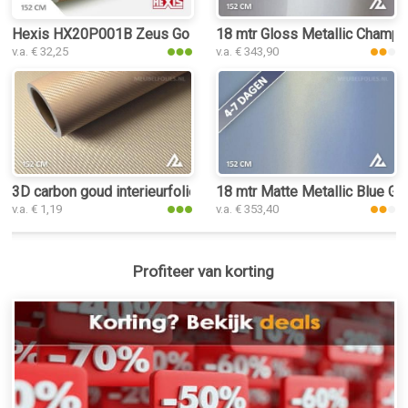
Hexis HX20P001B Zeus Gold Gloss interieurfolie
18 mtr Gloss Metallic Champag
v.a. € 32,25
v.a. € 343,90
3D carbon goud interieurfolie
18 mtr Matte Metallic Blue Gol
v.a. € 1,19
v.a. € 353,40
Profiteer van korting