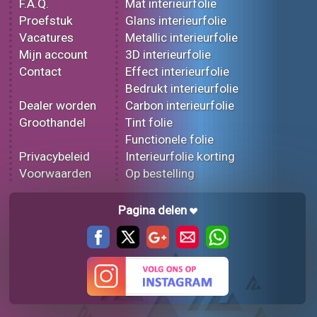
F.A.Q.
Mat interieurfolie
Proefstuk
Glans interieurfolie
Vacatures
Metallic interieurfolie
Mijn account
3D interieurfolie
Contact
Effect interieurfolie
Bedrukt interieurfolie
Dealer worden
Carbon interieurfolie
Groothandel
Tint folie
Functionele folie
Privacybeleid
Interieurfolie korting
Voorwaarden
Op bestelling
Pagina delen