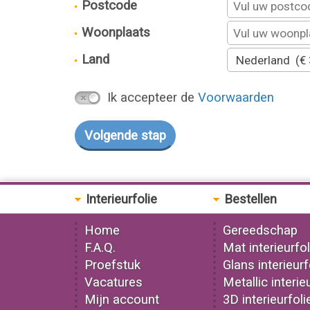
Postcode
Woonplaats
Land
Ik accepteer de
Voorwaarden
Interieurfolie
Bestellen
Home
Gereedschap
F.A.Q.
Mat interieurfol
Proefstuk
Glans interieurf
Vacatures
Metallic interie
Mijn account
3D interieurfoli