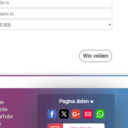
30 mtr Mat wit overstock
Pagina delen
ie
olie
urfolie
e