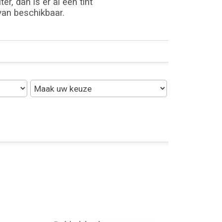
r, dan is er al een tint
 van beschikbaar.