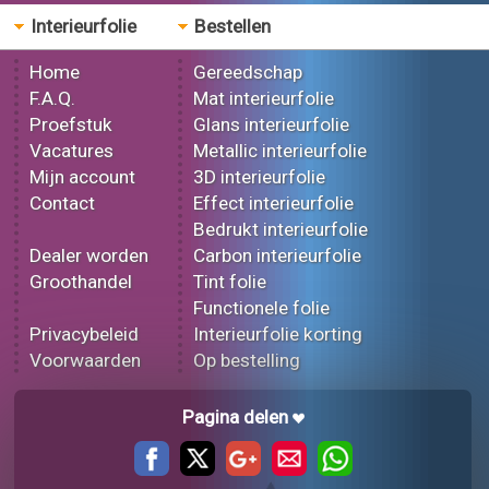
Interieurfolie
Bestellen
Home
Gereedschap
F.A.Q.
Mat interieurfolie
Proefstuk
Glans interieurfolie
Vacatures
Metallic interieurfolie
Mijn account
3D interieurfolie
Contact
Effect interieurfolie
Bedrukt interieurfolie
Dealer worden
Carbon interieurfolie
Groothandel
Tint folie
Functionele folie
Privacybeleid
Interieurfolie korting
Voorwaarden
Op bestelling
Pagina delen