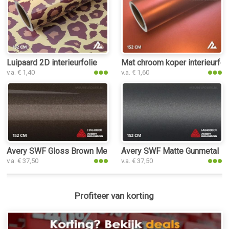
Luipaard 2D interieurfolie
Mat chroom koper interieurfol
v.a. € 1,40
v.a. € 1,60
Avery SWF Gloss Brown Metallic interieurfolie
Avery SWF Matte Gunmetal Meta
v.a. € 37,50
v.a. € 37,50
Profiteer van korting