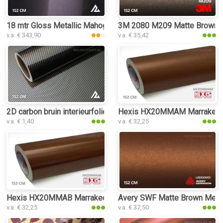
18 mtr Gloss Metallic Mahogany 3161 interieurfolie
3M 2080 M209 Matte Brown Met
v.a. € 343,90
v.a. € 35,42
2D carbon bruin interieurfolie
Hexis HX20MMAM Marrakech Br
v.a. € 1,40
v.a. € 32,25
Hexis HX20MMAB Marrakech Brown Gloss interieurfolie
Avery SWF Matte Brown Metalli
v.a. € 32,25
v.a. € 37,50