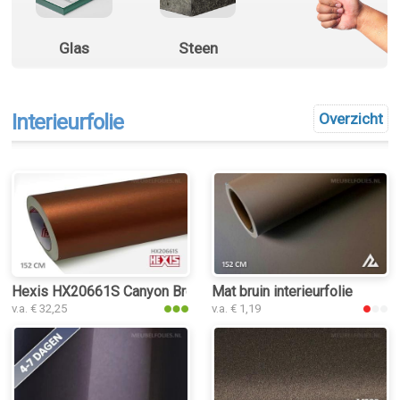
Glas
Steen
Interieurfolie
Overzicht
Hexis HX20661S Canyon Bronze Metal Satin interieurfolie
Mat bruin interieurfolie
v.a. € 32,25
v.a. € 1,19