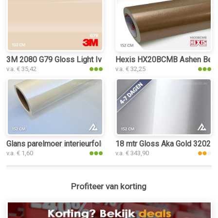
3M 2080 G79 Gloss Light Ivory interieurfolie
Hexis HX20BCMB Ashen Beige M
v.a. € 35,42
v.a. € 32,25
Glans parelmoer interieurfolie
18 mtr Gloss Aka Gold 3202 in
v.a. € 1,60
v.a. € 343,90
Profiteer van korting