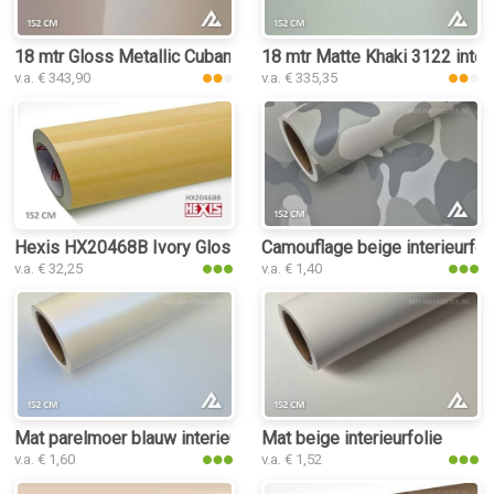
18 mtr Gloss Metallic Cuban Sand 3033 interieurfolie
18 mtr Matte Khaki 3122 interi
v.a. € 343,90
v.a. € 335,35
Hexis HX20468B Ivory Gloss interieurfolie
Camouflage beige interieurfol
v.a. € 32,25
v.a. € 1,40
Mat parelmoer blauw interieurfolie
Mat beige interieurfolie
v.a. € 1,60
v.a. € 1,52