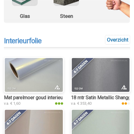
Glas
Steen
Interieurfolie
Overzicht
Mat parelmoer goud interieurfolie
18 mtr Satin Metallic Shanggey
v.a. € 1,60
v.a. € 353,40