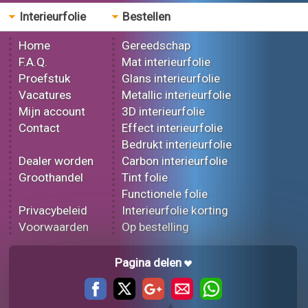
Interieurfolie
Bestellen
Home
Gereedschap
F.A.Q.
Mat interieurfolie
Proefstuk
Glans interieurfolie
Vacatures
Metallic interieurfolie
Mijn account
3D interieurfolie
Contact
Effect interieurfolie
Bedrukt interieurfolie
Dealer worden
Carbon interieurfolie
Groothandel
Tint folie
Functionele folie
Privacybeleid
Interieurfolie korting
Voorwaarden
Op bestelling
Pagina delen